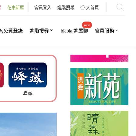
屋
花東新屋
會員登入
進階搜尋
大首頁
new
案免費登錄
進階搜尋
blabla 進屋聊
會員服務
藏
上荷院9
拾境II
敦美3