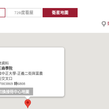
720度看屋
衛星地圖
地資料
正森學院
雄中正大學-正義二街與富農
街交叉口
7003869 轉6808
切換接待中心地圖