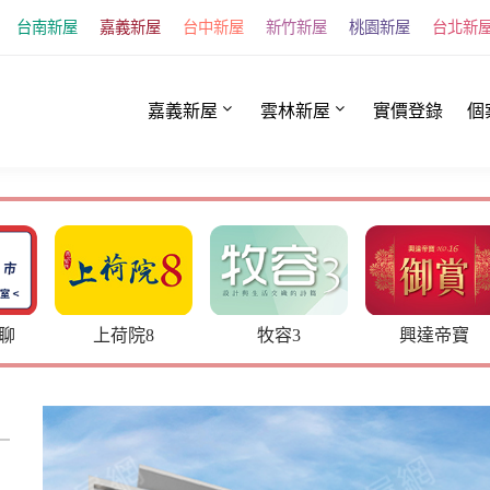
台南新屋
嘉義新屋
台中新屋
新竹新屋
桃園新屋
台北新
嘉義新屋
雲林新屋
實價登錄
個
荷院8
牧容3
興達帝寶
峰