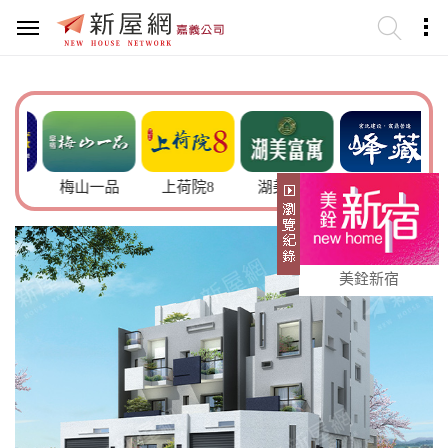
成
梅山一品
上荷院8
湖美富寓
峰藏
美銓新宿