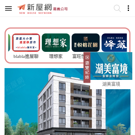
品
blabla進屋聊
理想家
富旺悅榕花園
峰藏
湖美富境