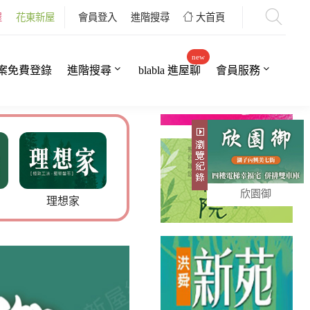
屋
花東新屋
會員登入
進階搜尋
大首頁
new
案免費登錄
進階搜尋
blabla 進屋聊
會員服務
欣園御
拾境II
blabla進屋聊
湖美上城