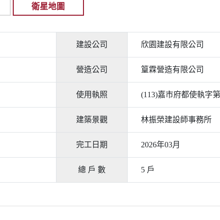
衛星地圖
建設公司
欣園建設有限公司
營造公司
篁霖營造有限公司
使用執照
(113)嘉市府都使執字第0
建築景觀
林振榮建設師事務所
完工日期
2026年03月
總 戶 數
5 戶