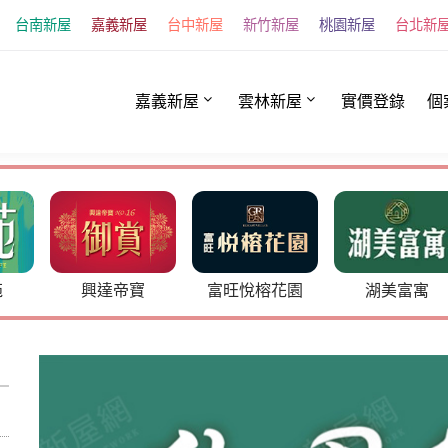
台南新屋
嘉義新屋
台中新屋
新竹新屋
桃園新屋
台北新
嘉義新屋
雲林新屋
實價登錄
個
寶
富旺悅榕花園
湖美富寓
理想家