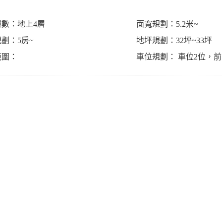
層數：地上4層
面寬規劃：5.2米~
劃：5房~
地坪規劃：32坪~33坪
範圍：
車位規劃： 車位2位，