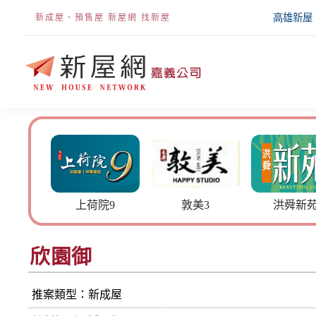
高雄新屋
新成屋、預售屋 新屋網 找新屋
荷院9
敦美3
洪舜新苑
興達帝
欣園御
推案類型：新成屋