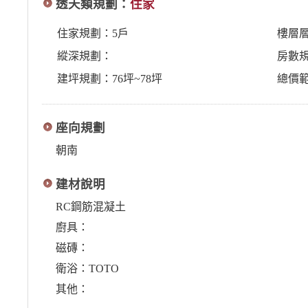
透天類規劃：
住家
住家規劃：5戶
樓層
縱深規劃：
房數規
建坪規劃：76坪~78坪
總價
座向規劃
朝南
建材說明
RC鋼筋混凝土
廚具：
磁磚：
衛浴：TOTO
其他：