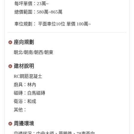
每坪單價：23萬~
總價範圍：580萬~865萬
車位規劃： 平面車位10位 單價 100萬~
座向規劃
朝北/朝南/朝西/朝東
建材說明
RC鋼筋混凝土
廚具：林內
磁磚：白馬磁磚
衛浴：和成
其他：
周邊環境
交通狀況：中央大道、華勝路、78東西向