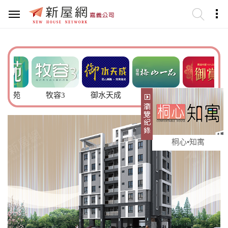
苑
牧容3
御水天成
梅山一品
興達帝寶
b
桐心•知寓