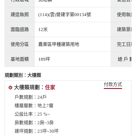
建造執照
(114)(雲)營建字第00134號
使用執照
面臨道路
12米
建築景觀
使用分區
農業區甲種建築用地
完工日期
基地面積
189坪
總 戶 數
規劃類別：大樓類
付款方式
大樓類規劃：
住家
戶數規劃：24戶
樓層層數：地上7層
公設比率：25 %~
房數規劃：2房~3房
建坪規劃：23坪~30坪